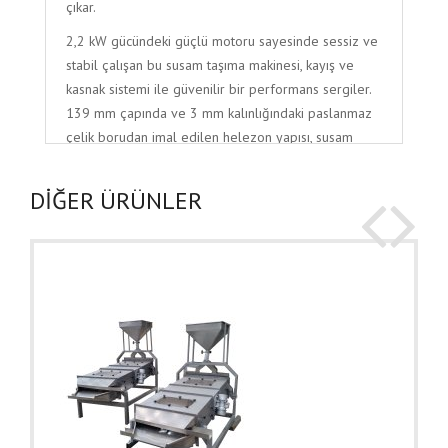
çıkar.
2,2 kW gücündeki güçlü motoru sayesinde sessiz ve
stabil çalışan bu susam taşıma makinesi, kayış ve
kasnak sistemi ile güvenilir bir performans sergiler.
139 mm çapında ve 3 mm kalınlığındaki paslanmaz
çelik borudan imal edilen helezon yapısı, susam
taşıma sürecinde hızlı ve güvenli bir hareket sağlar.
Ayrıca modüler tasarımı sayesinde, farklı susam
DİĞER ÜRÜNLER
işleme tesislerine ve üretim hatlarına kolayca
entegre edilebilir.
FOODMAC Susam Taşıma Helezonu
, susam soyma
makinesi, susam kavurma makinesi ve susam
soğutma makinesi gibi diğer susam işleme
ekipmanlarınızla tam uyumlu çalışarak, tesisinizin
üretim kapasitesini artırır ve iş süreçlerinizi optimize
eder.