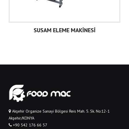
SUSAM ELEME MAKİNESİ
S
Akşehir Organize Sanayi Bölgesi Reis Mah. 5. Sk. No:12-1
Akşehir/KONYA
+90 542 176 66 57